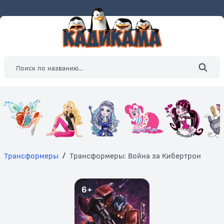
Трансформеры
/
Трансформеры: Война за Кибертрон
6+