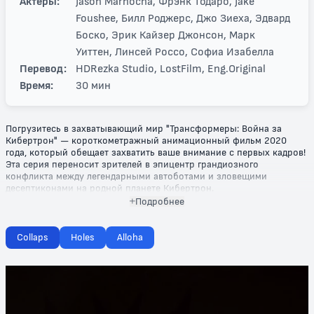
Актеры:
Jason Marnocha, Фрэнк Тодаро, Jake
Foushee, Билл Роджерс, Джо Зиеха, Эдвард
Боско, Эрик Кайзер Джонсон, Марк
Уиттен, Линсей Россо, Софиа Изабелла
Перевод:
HDRezka Studio, LostFilm, Eng.Original
Время:
30 мин
Погрузитесь в захватывающий мир "Трансформеры: Война за
Кибертрон" — короткометражный анимационный фильм 2020
года, который обещает захватить ваше внимание с первых кадров!
Эта серия переносит зрителей в эпицентр грандиозного
конфликта между легендарными автоботами и зловещими
десептиконами на родной планете Кибертрон.
Подробнее
Сюжет разворачивается на фоне бушующих сражений и
невероятных технологий, где трансформеры сражаются не только
за выживание, но и за судьбу своего мира. Бросьте взгляд на
Collaps
Holes
Alloha
уникальные стратегии и мощные трансформации, которые делают
каждую сцену по-настоящему динамичной и запоминающейся.
Смотрите, как знакомые герои и злодеи раскрываются в новом
свете, представляя собой не просто машину, а настоящие
личности с своими амбициями и страхами! Динамичные битвы и