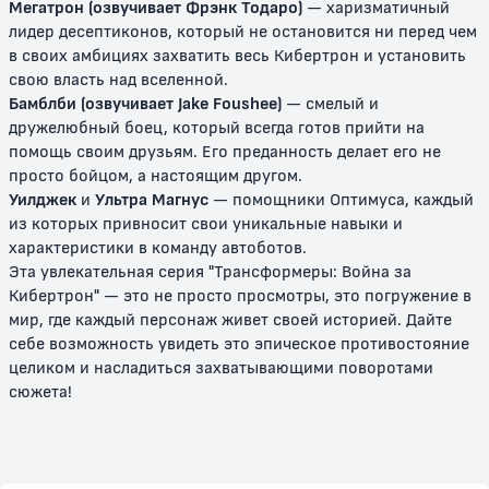
Мегатрон (озвучивает Фрэнк Тодаро)
— харизматичный
лидер десептиконов, который не остановится ни перед чем
в своих амбициях захватить весь Кибертрон и установить
свою власть над вселенной.
Бамблби (озвучивает Jake Foushee)
— смелый и
дружелюбный боец, который всегда готов прийти на
помощь своим друзьям. Его преданность делает его не
просто бойцом, а настоящим другом.
Трансформеры: Энергон
Трансформеры: Кибертрон
Уилджек
и
Ультра Магнус
— помощники Оптимуса, каждый
из которых привносит свои уникальные навыки и
6+
6+
характеристики в команду автоботов.
Эта увлекательная серия "Трансформеры: Война за
Кибертрон" — это не просто просмотры, это погружение в
мир, где каждый персонаж живет своей историей. Дайте
себе возможность увидеть это эпическое противостояние
целиком и насладиться захватывающими поворотами
сюжета!
Трансформеры (2007)
Трансформеры: Прайм