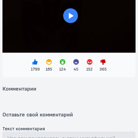
потрясающая анимация создают непередаваемую атмосферу,
заставляющую сердце биться быстрее.
>
Не пропустите возможность взять участие в этом эпическом
сражении! "Трансформеры: Война за Кибертрон" — это отличный
вариант не только для поклонников оригинальной франшизы, но и
для всех, кто ценит качественное анимационное искусство и
захватывающий сюжет. Присоединяйтесь к битве за Кибертрон и
узнайте, кто выйдет победителем в этой бесконечной войне!
Смотрите бесплатно и наслаждайтесь!
1799
185
124
45
152
365
Комментарии
Оставьте свой комментарий
Текст комментария