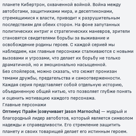
планете Кибертрон, охваченной войной. Война между
автоботами, защитниками мира, и десептиконами,
стремящимися к власти, приводит к разрушительным
последствиям для обеих сторон. На фоне запутанных
Трансформеры: Битвы зверей
Трансформеры: Зверороботы
политических интриг и стратегических маневров, зрители
становятся свидетелями борьбы за выживание и
12+
0+
освобождение родины героев. С каждой серией мы
наблюдаем, как главные персонажи сталкиваются с новыми
вызовами и угрозами, что делает их борьбу не только
драматичной, но и эмоционально насыщенной.
Без спойлеров, можно сказать, что сюжет пронизан
темами дружбы, предательства и самоотверженности.
Каждая серия представляет собой отдельную историю,
объединенную общей нитью, что позволяет глубже понять
и оценить мотивацию каждого персонажа.
Главные персонажи
Трансформеры (2001)
Трансформеры: Армада
Оптимус Прайм (озвучивает Jason Marnocha)
— мудрый и
благородный лидер автоботов, который является символом
12+
6+
надежды и справедливости. Его стремление защитить
планету и своих товарищей делает его истинным героем.