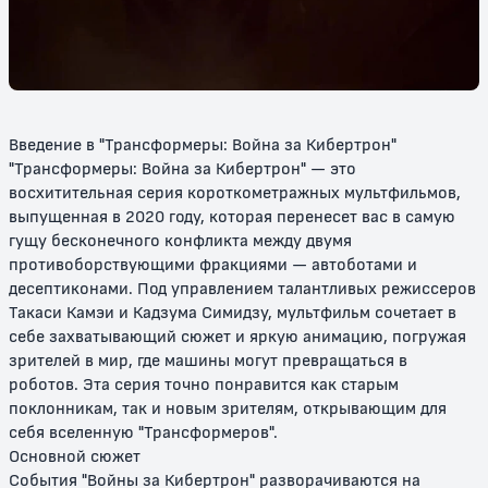
силы
12+
0+
Введение в "Трансформеры: Война за Кибертрон"
"Трансформеры: Война за Кибертрон" — это
восхитительная серия короткометражных мультфильмов,
выпущенная в 2020 году, которая перенесет вас в самую
гущу бесконечного конфликта между двумя
противоборствующими фракциями — автоботами и
десептиконами. Под управлением талантливых режиссеров
Трансформеры: Виктори
Трансформеры: Зона
Такаси Камэи и Кадзума Симидзу, мультфильм сочетает в
себе захватывающий сюжет и яркую анимацию, погружая
12+
0+
зрителей в мир, где машины могут превращаться в
роботов. Эта серия точно понравится как старым
поклонникам, так и новым зрителям, открывающим для
себя вселенную "Трансформеров".
Основной сюжет
События "Войны за Кибертрон" разворачиваются на