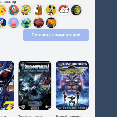
ш аватар
Оставить комментарий
12+
0+
еры:
Трансформеры:
Трансформеры: