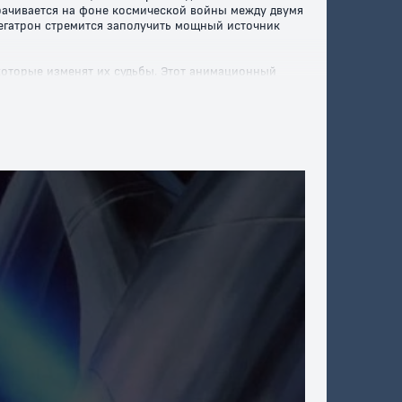
рачивается на фоне космической войны между двумя
Мегатрон стремится заполучить мощный источник
 которые изменят их судьбы. Этот анимационный
растов окунутся в мир, где храбрость и
а – это фильм, который поднимет настроение и
бвенными персонажами. Присоединяйтесь к борьбе