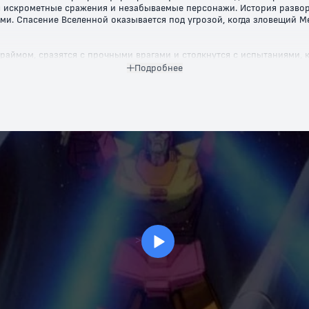
я искрометные сражения и незабываемые персонажи. История разво
ми. Спасение Вселенной оказывается под угрозой, когда зловещий 
Праймом, сразятся с прочными врагами и столкнутся с испытаниями,
имися моментами и глубокими дружескими связями. Зрители всех воз
Подробнее
ются за справедливость и мир, посмотрите "Трансформеры" 1986 год
Наслаждайтесь интригующим сюжетом, выдающейся анимацией и неза
ными для бесплатного просмотра!
>