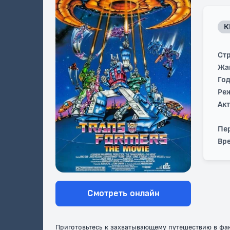
К
Стр
Жа
Год
Ре
Ак
Пе
Вре
Смотреть онлайн
Приготовьтесь к захватывающему путешествию в фан