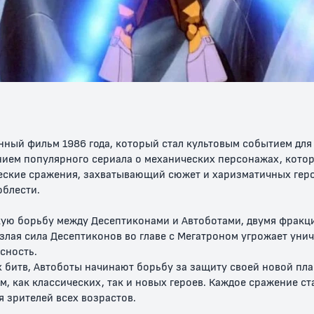
рмеры:
Трансформеры.
Трансформеры:
Трансформ
Кибервселенная
Война за
Ботботы
аются
Кибертрон
ный фильм 1986 года, который стал культовым событием для 
ием популярного сериала о механических персонажах, кото
ческие сражения, захватывающий сюжет и харизматичных гер
облести.
кую борьбу между Десептиконами и Автоботами, двумя фрак
злая сила Десептиконов во главе с Мегатроном угрожает унич
сность.
 битв, Автоботы начинают борьбу за защиту своей новой пла
м, как классических, так и новых героев. Каждое сражение с
я зрителей всех возрастов.