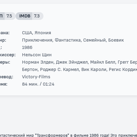
П
7.5
IMDB
7.3
ана:
США, Япония
нр:
Приключения, Фантастика, Семейный, Боевик
:
1986
жиссер:
Нельсон Щин
теры:
Норман Элден, Джек Эйнджел, Майкл Белл, Грегг Бер
Бертон, Роджер С. Кармел, Вик Кароли, Регис Корди
ревод:
Victory-Films
мя:
84 мин. / 01:24
тастический мир "Трансформеров" в фильме 1986 года! Это приключ