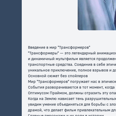
Трансформеры:
Трансформеры:
Трансфо
Роботы под
Войны гештальтов
Титаны
прикрытием
возвращ
Введение в мир "Трансформеров"
"Трансформеры" — это легендарный анимацион
и динамичный мультфильм является продолжен
транспортные средства. Соединив в себе эпи
уникальное приключение, полное взрывов и д
Основной сюжет без спойлеров
Мир "Трансформеров" погружает нас в эпичес
События разворачиваются в тот момент, когда 
Оптимусом Праймом, должны отразить эту опа
Когда на Землю нависает тень разрушительных
увидим умение объединяться для борьбы с зло
драмой, что делает фильм привлекательным дл
Главные персонажи и их роли в истории