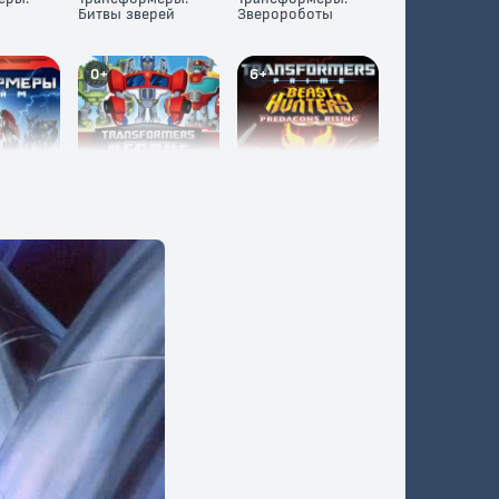
Битвы зверей
Зверороботы
0+
6+
еры:
Трансформеры:
Трансформеры
Боты-спасатели
Прайм: Охотники
на чудовищ.
Восстание
предаконов
6+
6+