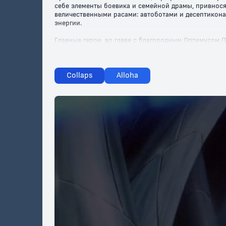
себе элементы боевика и семейной драмы, привнос
величественными расами: автоботами и десептикона
энергии.
Главные герои, во главе с благородным Оптимусом 
шедевр наполнен динамичными сценами, запоминающ
преданность становятся ключом к победе.
Не упустите шанс увидеть, как трансформеры сража
Collaps
Alloha
погрузит вас в захватывающий мир приключений! 
за спасение Вселенной с "Трансформерами", доступ