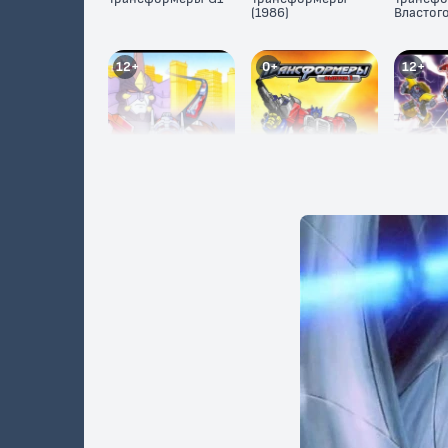
(1986)
Властог
12+
0+
12+
Трансформеры
Трансформеры:
Трансфо
(2001)
Армада
Энергон
12+
6+
12+