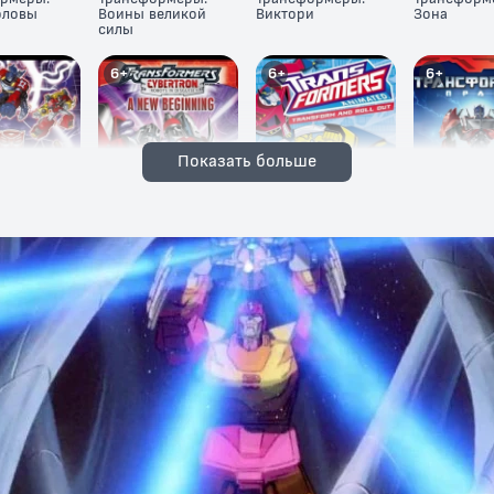
оловы
Воины великой
Виктори
Зона
силы
6+
6+
6+
Показать больше
рмеры:
Трансформеры:
Трансформеры
Трансформ
Кибертрон
(2007)
Прайм
6+
6+
0+