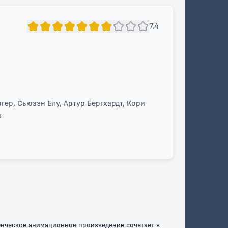
7.4
гер, Сьюзэн Блу, Артур Бергхардт, Кори
к
енческое анимационное произведение сочетает в