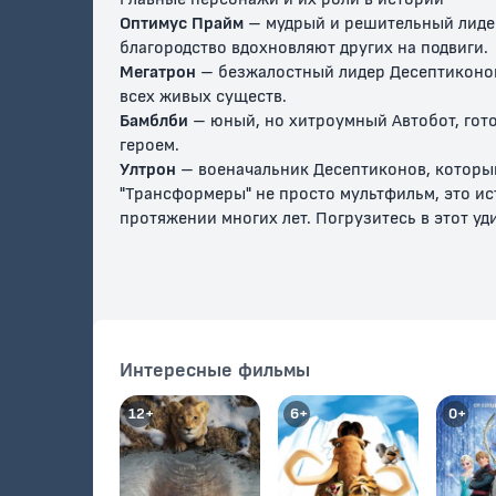
Оптимус Прайм
– мудрый и решительный лидер 
благородство вдохновляют других на подвиги.
Мегатрон
– безжалостный лидер Десептиконов
всех живых существ.
Бамблби
– юный, но хитроумный Автобот, гото
героем.
Ултрон
– военачальник Десептиконов, который
"Трансформеры" не просто мультфильм, это ис
протяжении многих лет. Погрузитесь в этот уд
Интересные фильмы
12+
6+
0+