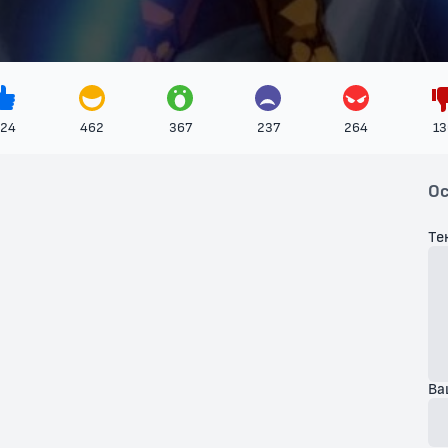
24
462
367
237
264
13
Ос
Те
Ва