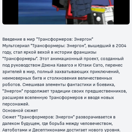
силы
12+
0+
Введение в мир "Трансформеров: Энергон"
Мультсериал "Трансформеры: Энергон", вышедший в 2004
году, стал яркой вехой в истории франшизы
"Трансформеры". Этот анимационный проект, созданный
под руководством Дзюна Кавагоэ и Ютаки Сато, перенес
зрителей в мир, полный захватывающих приключений,
неимоверных битв и столкновения величественных
Трансформеры: Виктори
Трансформеры: Зона
роботов. Смешивая элементы фантастики и боевика,
"Энергон" продолжает традиции своих предшественников,
12+
0+
расширяя вселенную Трансформеров и вводя новых
персонажей.
Основной сюжет
Сюжет "Трансформеров: Энергон" разворачивается в
далеком будущем, где борьба между человечеством,
Автоботами и Десептиконами достигает нового уровня.