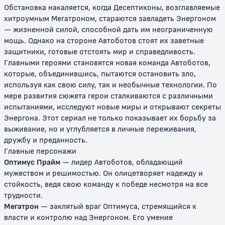
Обстановка накаляется, когда Десептиконы, возглавляемые
хитроумным Мегатроном, стараются завладеть Энергоном
— жизненной силой, способной дать им неограниченную
мощь. Однако на стороне Автоботов стоят их заветные
Трансформеры: Битвы зверей
Трансформеры: Зверороботы
защитники, готовые отстоять мир и справедливость.
Главными героями становятся новая команда Автоботов,
12+
0+
которые, объединившись, пытаются остановить зло,
используя как свою силу, так и необычные технологии. По
мере развития сюжета герои сталкиваются с различными
испытаниями, исследуют новые миры и открывают секреты
Энергона. Этот сериал не только показывает их борьбу за
выживание, но и углубляется в личные переживания,
дружбу и преданность.
Главные персонажи
Оптимус Прайм
— лидер Автоботов, обладающий
мужеством и решимостью. Он олицетворяет надежду и
Трансформеры (2001)
Трансформеры: Армада
стойкость, ведя свою команду к победе несмотря на все
трудности.
12+
6+
Мегатрон
— заклятый враг Оптимуса, стремящийся к
власти и контролю над Энергоном. Его умение