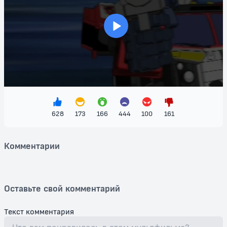
мужество и верность!
"Трансформеры: Энергон" не только порадует глаз захватывающей
>
анимацией и зрелищными боевыми сценами, но и погрузит вас в
глубокие эмоциональные переживания. Станьте свидетелем того,
как старые знакомые объединяются с новыми героями и
преодолевают любые преграды ради спасения их мира. Не
упустите шанс увидеть это увлекательное произведение
анимационного искусства — смотрите "Трансформеры: Энергон"
бесплатно прямо сейчас и станьте частью масштабной битвы за
Энергон!
628
173
166
444
100
161
Комментарии
Оставьте свой комментарий
Текст комментария