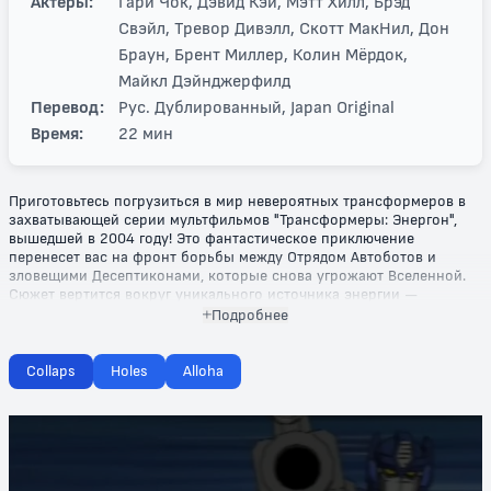
Актеры:
Гари Чок, Дэвид Кэй, Мэтт Хилл, Брэд
Свэйл, Тревор Дивэлл, Скотт МакНил, Дон
Браун, Брент Миллер, Колин Мёрдок,
Майкл Дэйнджерфилд
Перевод:
Рус. Дублированный, Japan Original
Время:
22 мин
Приготовьтесь погрузиться в мир невероятных трансформеров в
захватывающей серии мультфильмов "Трансформеры: Энергон",
вышедшей в 2004 году! Это фантастическое приключение
перенесет вас на фронт борьбы между Отрядом Автоботов и
зловещими Десептиконами, которые снова угрожают Вселенной.
Сюжет вертится вокруг уникального источника энергии —
Энергона, который может стать ключом к победе или же привести
Подробнее
к гибели целых планет.
В каждой серии вы будете наблюдать эпические сражения,
Collaps
Holes
Alloha
невероятные трансформации и яркие персонажи, каждый из
которых обладает своими уникальными способностями. С
помощью новых союзников и технологий, Автоботы делают все
возможное, чтобы остановить коварные планы Десептиконов,
среди которых выделяется их предводитель Мегатрон. Однако на
пути к победе важна не только физическая сила, но и дружба,