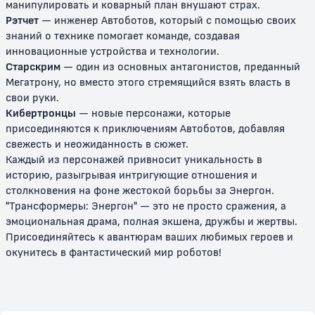
манипулировать и коварный план внушают страх.
Рэтчет
— инженер Автоботов, который с помощью своих
знаний о технике помогает команде, создавая
инновационные устройства и технологии.
Старскрим
— один из основных антагонистов, преданный
Мегатрону, но вместо этого стремящийся взять власть в
свои руки.
Кибертронцы
— новые персонажи, которые
Трансформеры: Энергон
Трансформеры: Кибертрон
присоединяются к приключениям Автоботов, добавляя
свежесть и неожиданность в сюжет.
6+
6+
Каждый из персонажей привносит уникальность в
историю, разыгрывая интригующие отношения и
столкновения на фоне жестокой борьбы за Энергон.
"Трансформеры: Энергон" — это не просто сражения, а
эмоциональная драма, полная экшена, дружбы и жертвы.
Присоединяйтесь к авантюрам ваших любимых героев и
окунитесь в фантастический мир роботов!
Трансформеры (2007)
Трансформеры: Прайм